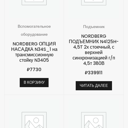
Вспомогательное
Подъемник
оборудование
NORDBERG
ПОДЪЕМНИК N4125H-
NORDBERG ОПЦИЯ
4,5T 2х стоечный, с
НАСАДКА N34S_1 на
верхней
трансмиссионную
синхронизацией г/п
стойку N3405
4,5т 380В
₽
7730
₽
339911
В КОРЗИНУ
ЧИТАТЬ ДАЛЕЕ