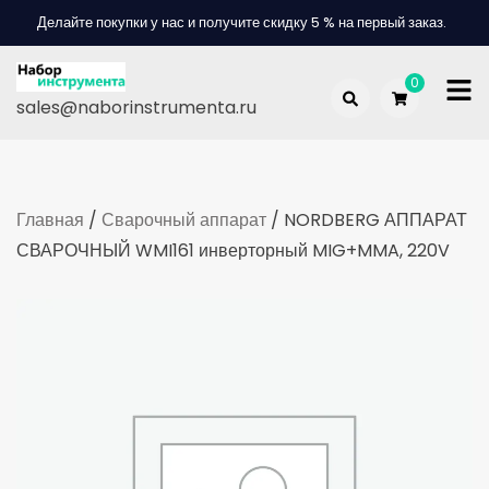
Skip
Делайте покупки у нас и получите скидку 5 % на первый заказ.
to
content
0
sales@naborinstrumenta.ru
Главная
/
Сварочный аппарат
/ NORDBERG АППАРАТ
СВАРОЧНЫЙ WMI161 инверторный MIG+MMA, 220V