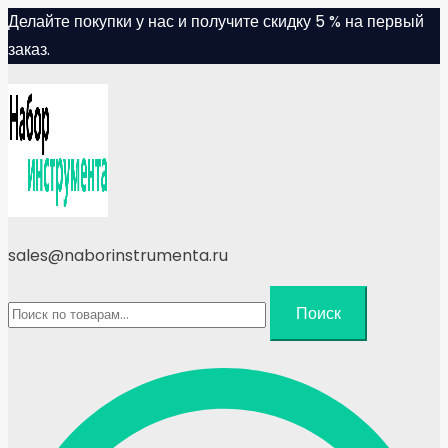
Skip
Делайте покупки у нас и получите скидку 5 % на первый
to
заказ.
content
sales@naborinstrumenta.ru
Искать:
Поиск