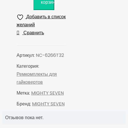
корзину
MIGHTY
SEVEN
Добавить в список
Ремкомплект
желаний
для
Сравнить
гайковерта
NC-
6266,
Артикул:
NC-6266T32
ось
Категория:
стандартная
Ремкомплекты для
(32,33,34)
гайковертов
Метка:
MIGHTY SEVEN
Бренд:
MIGHTY SEVEN
Отзывов пока нет.