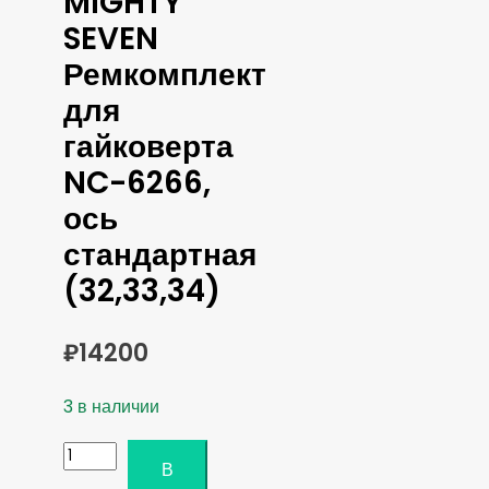
MIGHTY
SEVEN
Ремкомплект
для
гайковерта
NC-6266,
ось
стандартная
(32,33,34)
₽
14200
3 в наличии
Количество
В
товара