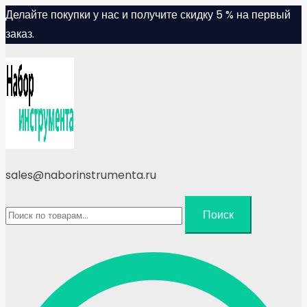
Skip
Делайте покупки у нас и получите скидку 5 % на первый
to
заказ.
content
sales@naborinstrumenta.ru
Искать:
Поиск