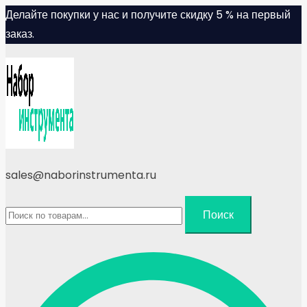
Skip
Делайте покупки у нас и получите скидку 5 % на первый
to
заказ.
content
sales@naborinstrumenta.ru
Искать:
Поиск