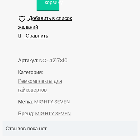
корзину
MIGHTY
SEVEN
Добавить в список
Ремкомплект
желаний
для
Сравнить
гайковертов
NC-
4217,
Артикул:
NC-4217S10
NC-
Категория:
4218,
Ремкомплекты для
молотки,
гайковертов
2
Метка:
MIGHTY SEVEN
шт
Бренд:
MIGHTY SEVEN
Отзывов пока нет.