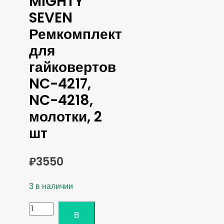
MIGHTY
SEVEN
Ремкомплект
для
гайковертов
NC-4217,
NC-4218,
молотки, 2
шт
₽
3550
3 в наличии
Количество
В
товара