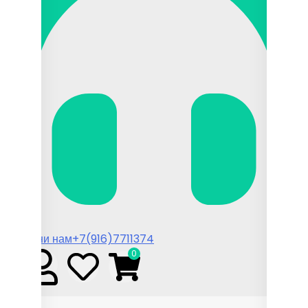
Позвони нам
+7(916)7711374
0