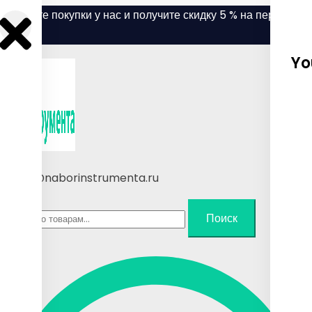
Skip
Делайте покупки у нас и получите скидку 5 % на первый
to
заказ.
content
Yo
sales@naborinstrumenta.ru
Искать:
Поиск