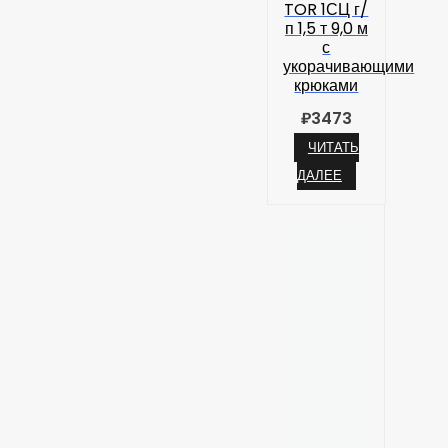
TOR 1СЦ г/
п 1,5 т 9,0 м
с
укорачивающими
крюками
₽
3473
ЧИТАТЬ
ДАЛЕЕ