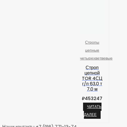
Стропы
цепные
четырехветвевые
Строп
цепной
TOR 4СЦ
г/п 63,0 т
7,0 м
₽
453247
ЧИТАТЬ
ДАЛЕЕ
Наши контакты +7 (916) 771-13-74