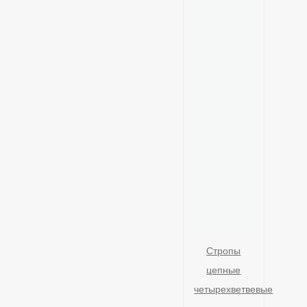
Стропы
цепные
четырехветвевые