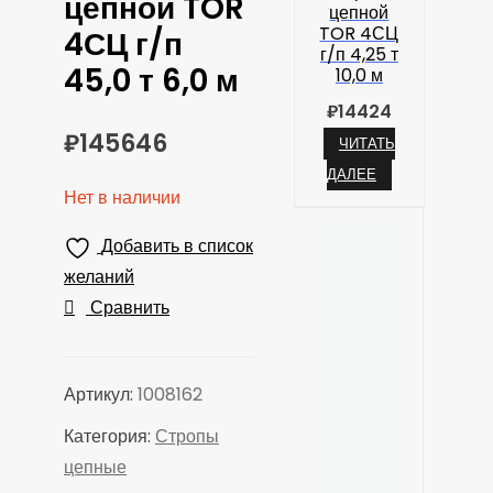
цепной TOR
цепной
TOR 4СЦ
4СЦ г/п
г/п 4,25 т
45,0 т 6,0 м
10,0 м
₽
14424
₽
145646
ЧИТАТЬ
ДАЛЕЕ
Нет в наличии
Добавить в список
желаний
Сравнить
Артикул:
1008162
Категория:
Стропы
цепные