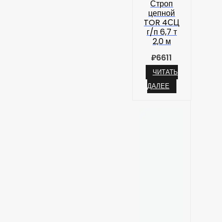
Строп
цепной
TOR 4СЦ
г/п 6,7 т
2,0 м
₽
6611
ЧИТАТЬ
ДАЛЕЕ