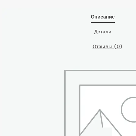
Описание
Детали
Отзывы (0)
Строп цепной TOR
4СЦ г/п 45,0 т 6,0 м
Похожие