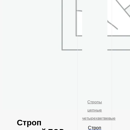
Стропы
цепные
четырехветвевые
Строп
Строп