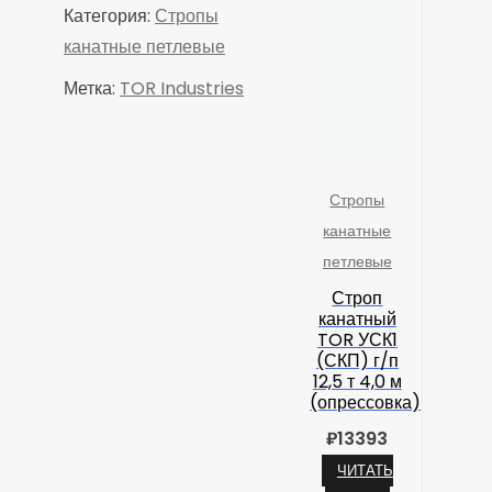
Категория:
Стропы
канатные петлевые
Метка:
TOR Industries
Стропы
канатные
петлевые
Строп
канатный
TOR УСК1
(СКП) г/п
12,5 т 4,0 м
(опрессовка)
₽
13393
ЧИТАТЬ