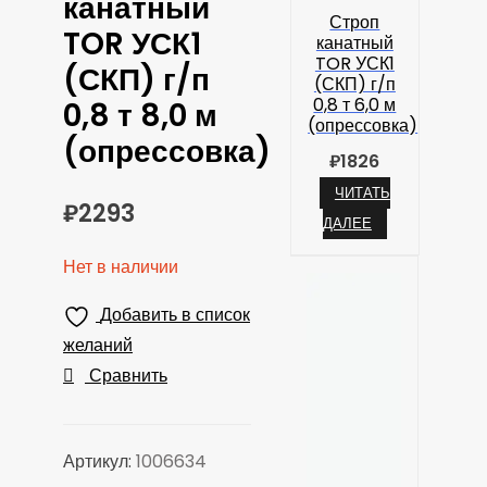
канатный
Строп
TOR УСК1
канатный
TOR УСК1
(СКП) г/п
(СКП) г/п
0,8 т 6,0 м
0,8 т 8,0 м
(опрессовка)
(опрессовка)
₽
1826
ЧИТАТЬ
₽
2293
ДАЛЕЕ
Нет в наличии
Добавить в список
желаний
Сравнить
Артикул:
1006634