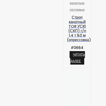
канатные
петлевые
Строп
канатный
TOR УСК1
(СКП) г/п
1,4 т 9,0 м
(опрессовка)
₽
3664
ЧИТАТЬ
ДАЛЕЕ