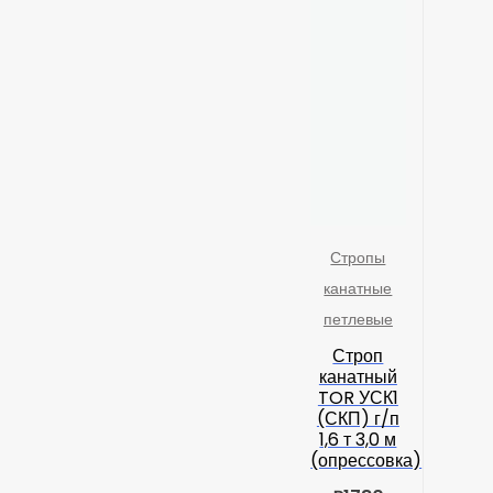
Стропы
канатные
петлевые
Строп
канатный
TOR УСК1
(СКП) г/п
1,6 т 3,0 м
(опрессовка)