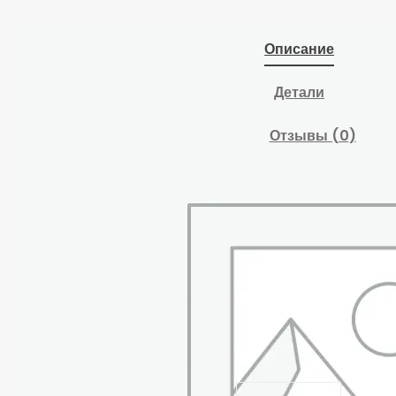
Описание
Детали
Отзывы (0)
Строп канатный TOR
УСК1 (СКП) г/п 0,8 т
8,0 м (опрессовка)
Похожие