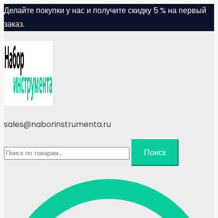
Skip
Делайте покупки у нас и получите скидку 5 % на первый
to
заказ.
content
sales@naborinstrumenta.ru
Искать:
Поиск