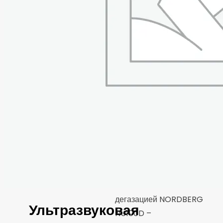
дегазацией NORDBERG
Ультразвуковая
NU100D –