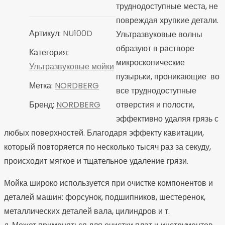
9
труднодоступные места, не
л
повреждая хрупкие детали.
NORDBERG
Артикул:
NU100D
Ультразвуковые волны
NU100D
образуют в растворе
Категория:
микроскопические
Ультразвуковые мойки
пузырьки, проникающие во
Метка:
NORDBERG
все труднодоступные
Бренд:
NORDBERG
отверстия и полости,
эффективно удаляя грязь с
любых поверхностей. Благодаря эффекту кавитации,
который повторяется по несколько тысяч раз за секуду,
происходит мягкое и тщательное удаление грязи.
Мойка широко используется при очистке компонентов и
деталей машин: форсунок, подшипников, шестеренок,
металлических деталей вала, цилиндров и т.