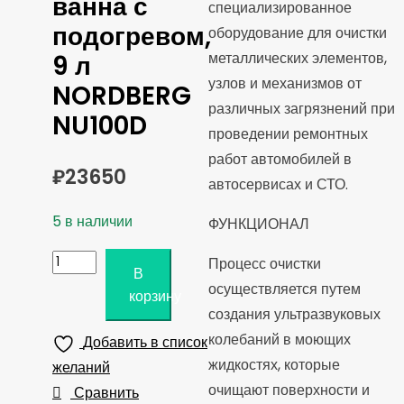
ванна с
специализированное
подогревом,
оборудование для очистки
металлических элементов,
9 л
узлов и механизмов от
NORDBERG
различных загрязнений при
NU100D
проведении ремонтных
работ автомобилей в
₽
23650
автосервисах и СТО.
5 в наличии
ФУНКЦИОНАЛ
Количество
Процесс очистки
В
товара
осуществляется путем
корзину
Ультразвуковая
создания ультразвуковых
ванна
колебаний в моющих
Добавить в список
с
жидкостях, которые
желаний
подогревом,
очищают поверхности и
Сравнить