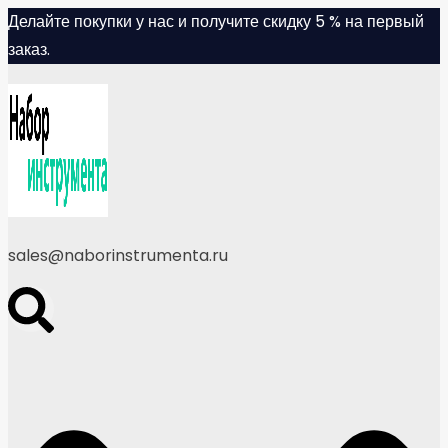
Skip
Делайте покупки у нас и получите скидку 5 % на первый
to
заказ.
content
sales@naborinstrumenta.ru