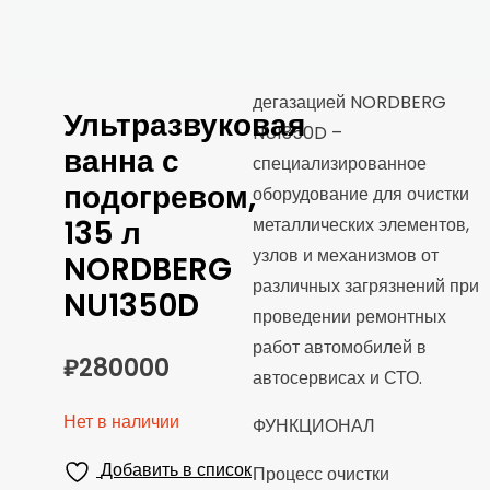
дегазацией NORDBERG
Ультразвуковая
NU1350D –
ванна с
специализированное
подогревом,
оборудование для очистки
металлических элементов,
135 л
узлов и механизмов от
NORDBERG
различных загрязнений при
NU1350D
проведении ремонтных
работ автомобилей в
₽
280000
автосервисах и СТО.
Нет в наличии
ФУНКЦИОНАЛ
Добавить в список
Процесс очистки