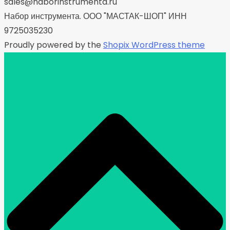
sales@naborinstrumenta.ru
Набор инструмента. ООО "МАСТАК-ШОП" ИНН
9725035230
Proudly powered by the
Shopix WordPress theme