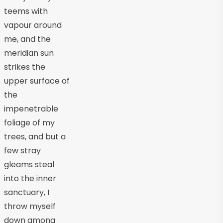
teems with
vapour around
me, and the
meridian sun
strikes the
upper surface of
the
impenetrable
foliage of my
trees, and but a
few stray
gleams steal
into the inner
sanctuary, I
throw myself
down among