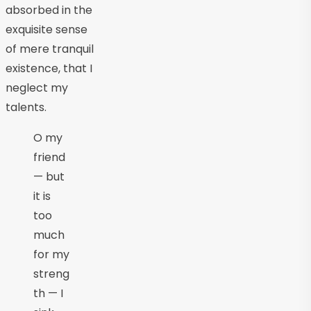
absorbed in the
exquisite sense
of mere tranquil
existence, that I
neglect my
talents.
O my
friend
— but
it is
too
much
for my
streng
th — I