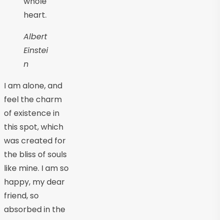
whole
heart.
Albert
Einstei
n
I am alone, and
feel the charm
of existence in
this spot, which
was created for
the bliss of souls
like mine. I am so
happy, my dear
friend, so
absorbed in the