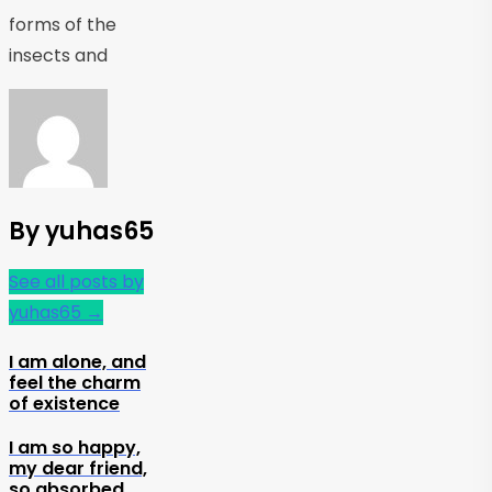
forms of the
insects and
By yuhas65
See all posts by
yuhas65
→
Post
I am alone, and
feel the charm
navigation
of existence
I am so happy,
my dear friend,
so absorbed