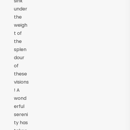
sink
under
the
weigh
t of
the
splen
dour
of
these
visions
! A
wond
erful
sereni
ty has