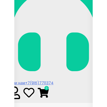
Позвони нам
+7(916)7711374
0