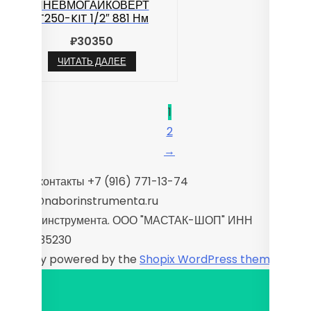
ПНЕВМОГАЙКОВЕРТ
IT250-KIT 1/2″ 881 Нм
₽
30350
ЧИТАТЬ ДАЛЕЕ
1
2
→
Наши контакты +7 (916) 771-13-74
sales@naborinstrumenta.ru
Набор инструмента. ООО "МАСТАК-ШОП" ИНН
9725035230
Proudly powered by the
Shopix WordPress theme