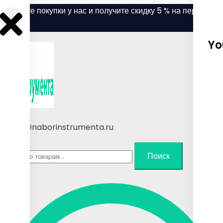
Skip
Делайте покупки у нас и получите скидку 5 % на первый
to
заказ.
content
Yo
sales@naborinstrumenta.ru
Искать:
Поиск