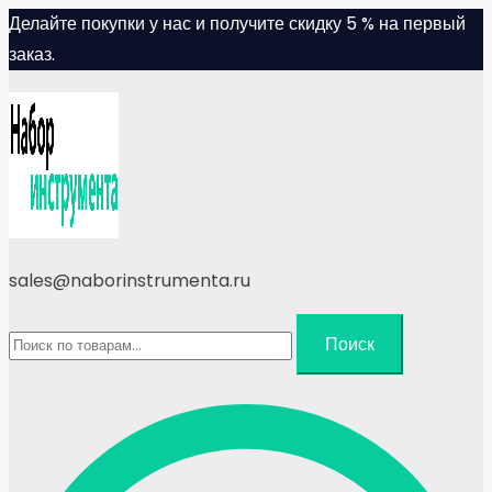
Skip
Делайте покупки у нас и получите скидку 5 % на первый
to
заказ.
content
sales@naborinstrumenta.ru
Искать:
Поиск