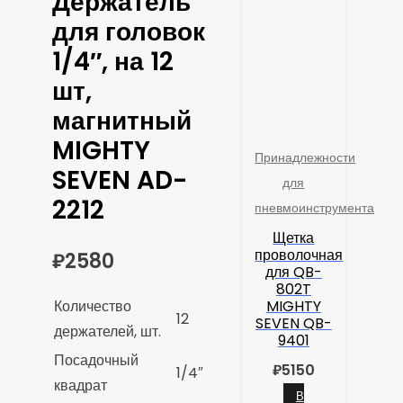
Держатель
для головок
1/4″, на 12
шт,
магнитный
MIGHTY
Принадлежности
SEVEN AD-
для
2212
пневмоинструмента
Щетка
проволочная
₽
2580
для QB-
802T
Количество
MIGHTY
12
SEVEN QB-
держателей, шт.
9401
Посадочный
₽
5150
1/4″
квадрат
В