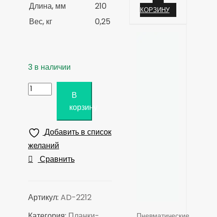
Длина, мм
210
КОРЗИНУ
Вес, кг
0,25
3 в наличии
Количество
В
товара
корзину
Держатель
для
Добавить в список
головок
желаний
1/4",
Сравнить
на
12
шт,
Артикул:
AD-2212
магнитный
Категория:
Планки-
Пневматические