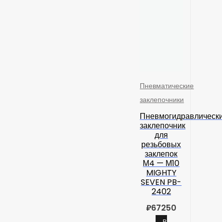
Пневматические
заклепочники
Пневмогидравлическ
заклепочник
для
резьбовых
заклепок
М4 — М10
MIGHTY
SEVEN PB-
2402
₽
67250