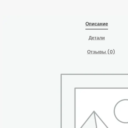
Описание
Детали
Отзывы (0)
Назначение:
Держатель для
головок с посадочным
квадратом 1/4″.
Область применения:
Станции технического
обслуживания (СТО),