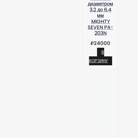
диаметром
3,2 до 6,4
мм
MIGHTY
SEVEN PA-
203N
₽
24000
В
КОРЗИНУ