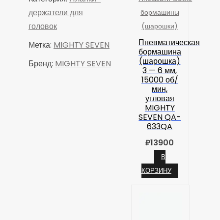
MIGHTY
держатели для
бормашины
SEVEN
головок
(шарошки)
AD-
Пневматическая
Метка:
MIGHTY SEVEN
2212
бормашина
(шарошка)
Бренд:
MIGHTY SEVEN
3 — 6 мм,
15000 об/
мин,
угловая
MIGHTY
SEVEN QA-
633QA
₽
13900
В
КОРЗИНУ