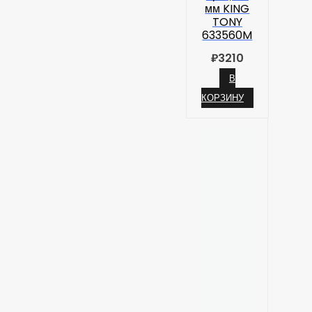
мм KING
TONY
633560M
₽
3210
В
КОРЗИНУ