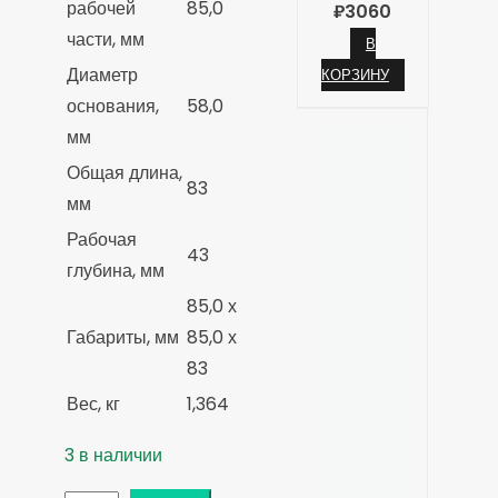
рабочей
85,0
₽
3060
части, мм
В
Диаметр
КОРЗИНУ
основания,
58,0
мм
Общая длина,
83
мм
Рабочая
43
глубина, мм
85,0 х
Габариты, мм
85,0 х
83
Вес, кг
1,364
3 в наличии