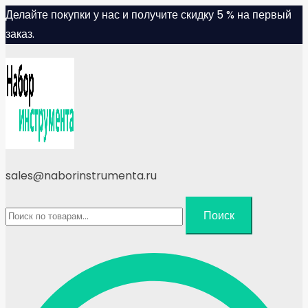
Skip
Делайте покупки у нас и получите скидку 5 % на первый
to
заказ.
content
sales@naborinstrumenta.ru
Искать:
Поиск