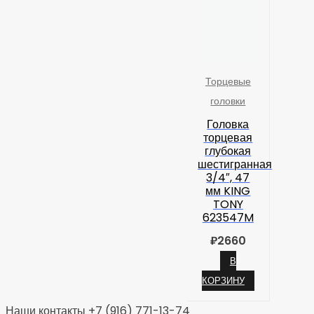
Торцевые
головки
Головка
торцевая
глубокая
шестигранная
3/4″, 47
мм KING
TONY
623547M
₽
2660
В
КОРЗИНУ
Наши контакты +7 (916) 771-13-74