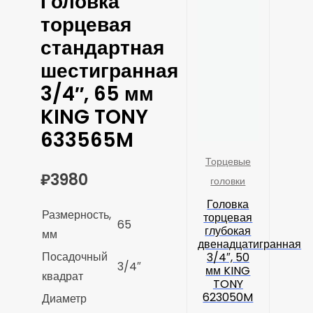
Головка
торцевая
стандартная
шестигранная
3/4″, 65 мм
KING TONY
633565M
Торцевые
₽
3980
головки
Головка
Размерность,
торцевая
65
глубокая
мм
двенадцатигранная
Посадочный
3/4″, 50
3/4″
мм KING
квадрат
TONY
623050M
Диаметр