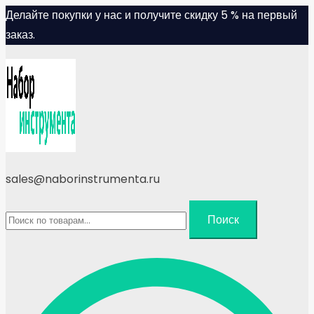
Skip
Делайте покупки у нас и получите скидку 5 % на первый
to
заказ.
content
sales@naborinstrumenta.ru
Искать:
Поиск