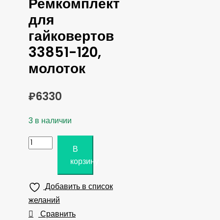
Ремкомплект
для
гайковертов
33851-120,
молоток
₽
6330
3 в наличии
Количество
В
товара
корзину
KING
TONY
Добавить в список
Ремкомплект
желаний
для
Сравнить