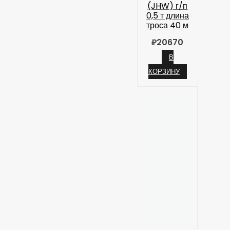
(JHW) г/п
0,5 т длина
троса 40 м
₽
20670
В
КОРЗИНУ