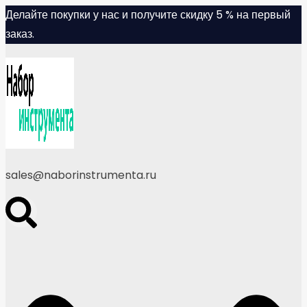
Skip
Делайте покупки у нас и получите скидку 5 % на первый
to
заказ.
content
sales@naborinstrumenta.ru