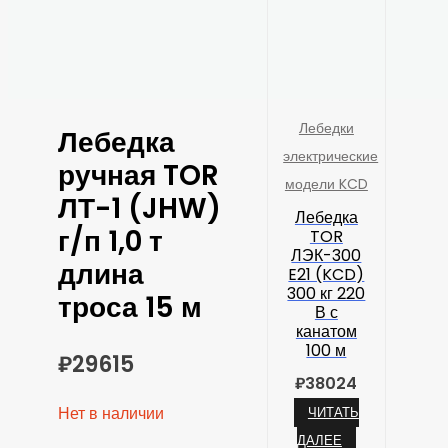
Лебедки
Лебедка
электрические
ручная TOR
модели KCD
ЛТ-1 (JHW)
Лебедка
г/п 1,0 т
TOR
ЛЭК-300
длина
E21 (KCD)
300 кг 220
троса 15 м
В с
канатом
100 м
₽
29615
₽
38024
Нет в наличии
ЧИТАТЬ
ДАЛЕЕ