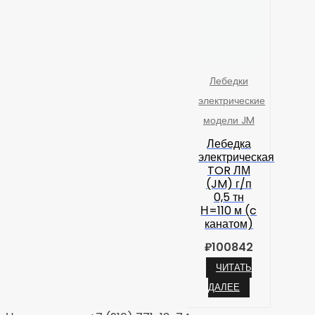
Лебедки
электрические
модели JM
Лебедка
электрическая
TOR ЛМ
(JM) г/п
0,5 тн
Н=110 м (c
канатом)
₽
100842
ЧИТАТЬ
ДАЛЕЕ