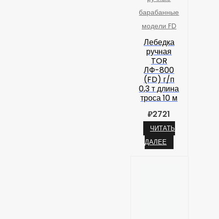
барабанные
модели FD
Лебедка
ручная
TOR
ЛФ-800
(FD) г/п
0,3 т длина
троса 10 м
₽
2721
ЧИТАТЬ
ДАЛЕЕ