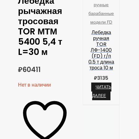
Лебедка
ручные
рычажная
барабанные
тросовая
модели FD
TOR МТМ
Лебедка
ручная
5400 5,4 т
TOR
L=30 м
ЛФ-1400
(FD) г/п
0,5 т длина
троса 10 м
₽
60411
₽
3135
Нет в наличии
ЧИТАТЬ
ДАЛЕЕ