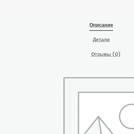
Описание
Детали
Отзывы (0)
Лебедка рычажная
тросовая TOR МТМ
5400, 5,4 т,
L=30 м
Похожие