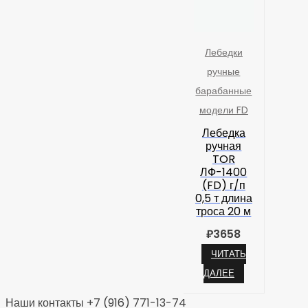
Лебедки
ручные
барабанные
модели FD
Лебедка
ручная
TOR
ЛФ-1400
(FD) г/п
0,5 т длина
троса 20 м
₽
3658
ЧИТАТЬ
ДАЛЕЕ
Наши контакты +7 (916) 771-13-74