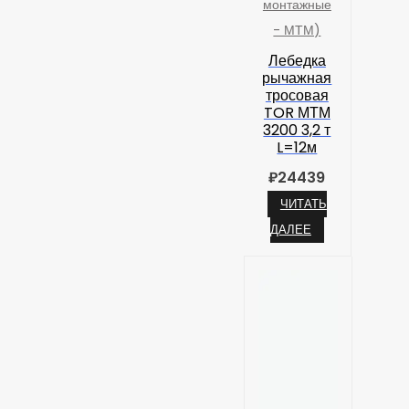
монтажные
- МТМ)
Лебедка
рычажная
тросовая
TOR МТМ
3200 3,2 т
L=12м
₽
24439
ЧИТАТЬ
ДАЛЕЕ