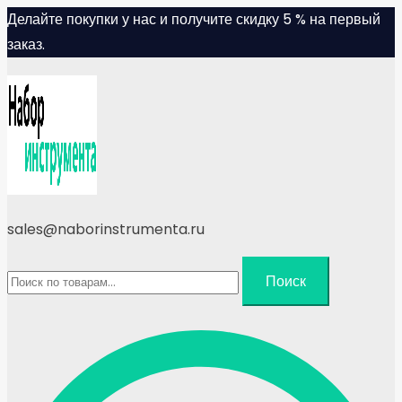
Skip
Делайте покупки у нас и получите скидку 5 % на первый
to
заказ.
content
sales@naborinstrumenta.ru
Искать:
Поиск