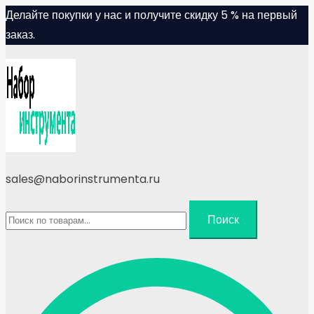
Skip
Делайте покупки у нас и получите скидку 5 % на первый
to
заказ.
content
sales@naborinstrumenta.ru
Искать:
Поиск