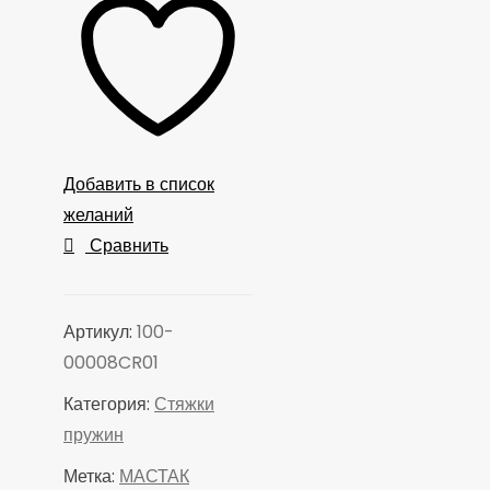
для
стяжки
пружин
100-
00008C,
винт
Добавить в список
стяжной
желаний
в
Сравнить
сборе
Артикул:
100-
00008CR01
Категория:
Стяжки
пружин
Метка:
МАСТАК