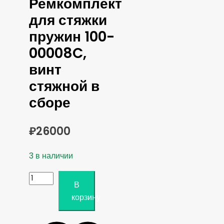
Ремкомплект
для стяжки
пружин 100-
00008C,
винт
стяжной в
сборе
₽
26000
3 в наличии
Количество
В
товара
корзину
МАСТАК
Ремкомплект