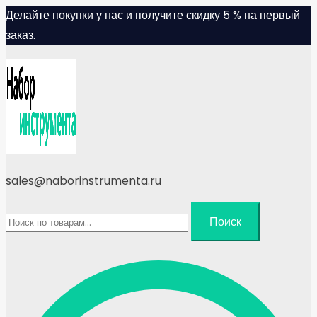
Skip
Делайте покупки у нас и получите скидку 5 % на первый
to
заказ.
content
sales@naborinstrumenta.ru
Искать:
Поиск