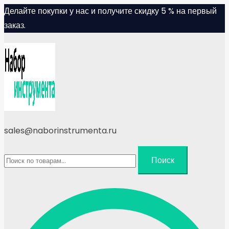
Skip
Делайте покупки у нас и получите скидку 5 % на первый
to
заказ.
content
sales@naborinstrumenta.ru
Искать:
Поиск