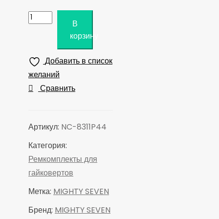
Количество
В
товара
корзину
MIGHTY
SEVEN
Добавить в список
Ремкомплект
желаний
для
Сравнить
гайковертов
NC-
8311,
Артикул:
NC-8311P44
NC-
Категория:
8351,
Ремкомплекты для
втулка
гайковертов
корпуса
Метка:
MIGHTY SEVEN
ударного
механизма
Бренд:
MIGHTY SEVEN