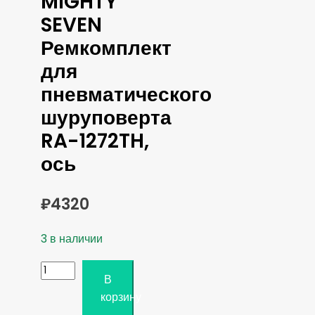
MIGHTY
SEVEN
Ремкомплект
для
пневматического
шуруповерта
RA-1272TH,
ось
₽
4320
3 в наличии
Количество
В
товара
корзину
MIGHTY