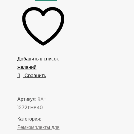
SEVEN
Ремкомплект
для
пневматического
шуруповерта
RA-
1272TH,
Добавить в список
ось
желаний
Сравнить
Артикул:
RA-
1272THP40
Категория:
Ремкомплекты для