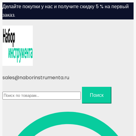
Skip
Делайте покупки у нас и получите скидку 5 % на первый
to
заказ.
content
sales@naborinstrumenta.ru
Искать:
Поиск