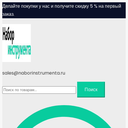
Skip
Делайте покупки у нас и получите скидку 5 % на первый
to
заказ.
content
sales@naborinstrumenta.ru
Искать:
Поиск