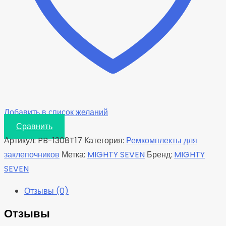
планетарная,
6
шт
Добавить в список желаний
Сравнить
Артикул:
PB-1308T17
Категория:
Ремкомплекты для
заклепочников
Метка:
MIGHTY SEVEN
Бренд:
MIGHTY
SEVEN
Отзывы (0)
Отзывы