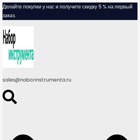
Skip
Делайте покупки у нас и получите скидку 5 % на первый
to
заказ.
content
sales@naborinstrumenta.ru