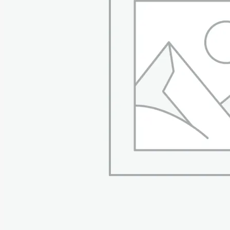
M8×1.0, M10×1.0,
M10×1.25
Комплектация
– 2 метчика M3×0.5 и
M4×0.7
– 2 сверла 2.5×120 и
3.3×140 мм
– 2 шпильки
резьбовые
M4×0.7×175 мм
– 1 шпилька резьбовая
M3×0.5×175 мм
– 3 экстракционных
гайки
– 3 адаптера M8×1.0,