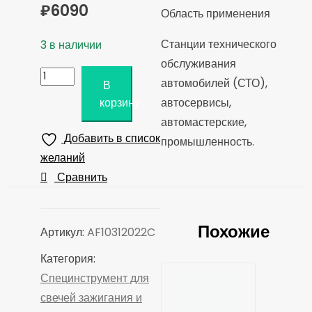
₽
6090
Область применения
Станции технического
3 в наличии
обслуживания
Количество
автомобилей (СТО),
В
товара
автосервисы,
корзину
Набор
автомастерские,
для
Добавить в список
промышленность.
демонтажа
желаний
остатков
Сравнить
свечей
накаливания,
Похожие
кейс,
Артикул:
AF10312022C
22
Категория:
предмета
Специнструмент для
AFFIX
свечей зажигания и
AF10312022C