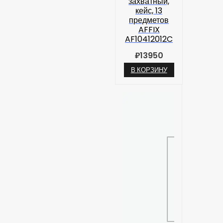
захватный,
кейс, 13
предметов
AFFIX
AF10412012C
₽
13950
В КОРЗИНУ