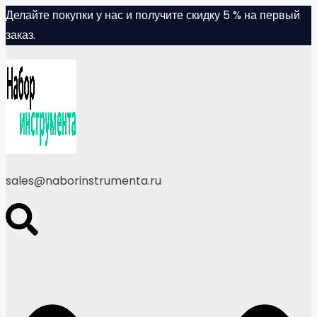
Skip
Делайте покупки у нас и получите скидку 5 % на первый
to
заказ.
content
sales@naborinstrumenta.ru