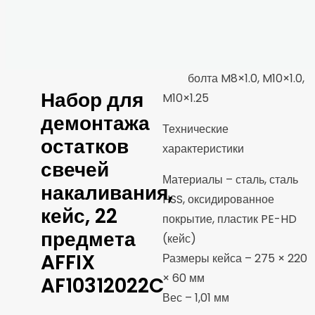
M10×1.0, M10×1.25 для
извлечения
– 3 направляющих
болта M8×1.0, M10×1.0,
Набор для
M10×1.25
демонтажа
Технические
остатков
характеристики
свечей
Материалы – сталь, сталь
накаливания,
HSS, оксидированное
кейс, 22
покрытие, пластик PE-HD
предмета
(кейс)
AFFIX
Размеры кейса – 275 × 220
× 60 мм
AF10312022C
Вес – 1,01 мм