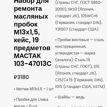
Набор для
(страны СНГ, ГОСТ 5950-
ремонта
2000), SKS3 (Япония,
масляных
стандарт JIS), 105WCr6
пробок
(Германия, стандарт DIN),
T31507 (стандарт США)
М13х1,5,
кейс, 19
• Пробки винтовые — сталь
предметов
конструкционная,
углеродистая — марка
МАСТАК
(аналоги): Сталь 15
103-47013C
(страны СНГ, ГОСТ), S15
(Япония, стандарт JIS),
₽
3180
С15/Ск 15 (Германия, DIN),
1015 (стандарт США, ASTM)
• Метчик М13х1,5 – 1 шт
• Шайбы — медь
• Пробки для слива
масла – 6 шт