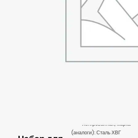
двигателя автомобиля.
Комплектация
• Метчик М13х1,5 – 1 шт
• Пробки для слива
масла – 6 шт
• Шайбы – 12 шт
• Бокс
Материалы
• Метчик — сталь
инструментальная
легированная, марка
(аналоги): Сталь ХВГ