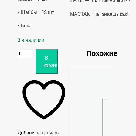
• Бокс — пластик марки PP
• Шайбы – 12 шт
МАСТАК – ты знаешь как!
• Бокс
3 в наличии
Похожие
Количество
В
товара
корзину
Набор
для
ремонта
масляных
пробок
М13х1,5,
кейс,
19
Добавить в список