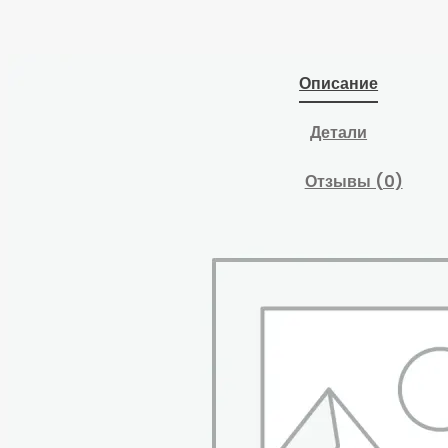
Описание
Детали
Отзывы (0)
* Не является
параметром
зажимаемых дисков!
Дополнительная
функция: Кулачки
переставляются в 3-х
положениях, что
подходит для