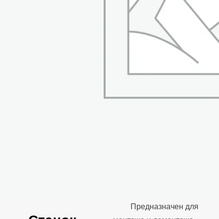
большинства дисков.
Станок
шиномонтажный 380V
п/автомат, 2х скор,
стол с накладками,
синий NORDBERG
4639,5(B) 380
2 скорости вращения
стола
Анодированная
защита рабочего стола
от коррозии
Предназначен для