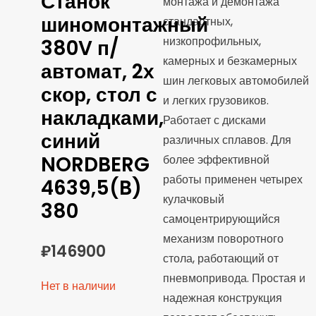
Станок
монтажа и демонтажа
шиномонтажный
стандартных,
низкопрофильных,
380V п/
камерных и безкамерных
автомат, 2х
шин легковых автомобилей
скор, стол с
и легких грузовиков.
накладками,
Работает с дисками
синий
различных сплавов. Для
NORDBERG
более эффективной
работы применен четырех
4639,5(B)
кулачковый
380
самоцентрирующийся
механизм поворотного
₽
146900
стола, работающий от
пневмопривода. Простая и
Нет в наличии
надежная конструкция