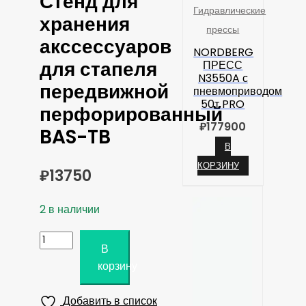
Стенд для
Гидравлические
хранения
прессы
акссессуаров
NORDBERG
для стапеля
ПРЕСС
N3550A с
передвижной
пневмоприводом
50т PRO
перфорированный
₽
177900
BAS-TB
В
КОРЗИНУ
₽
13750
2 в наличии
Количество
В
товара
корзину
Стенд
для
Добавить в список