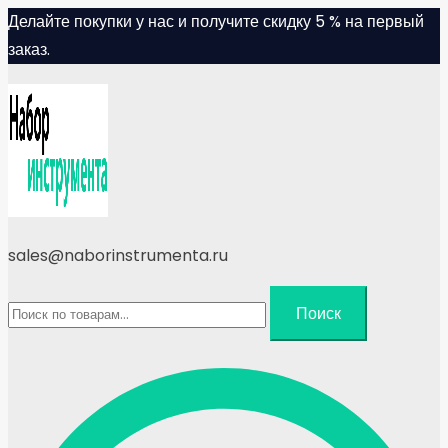
Skip
Делайте покупки у нас и получите скидку 5 % на первый
to
заказ.
content
sales@naborinstrumenta.ru
Искать:
Поиск