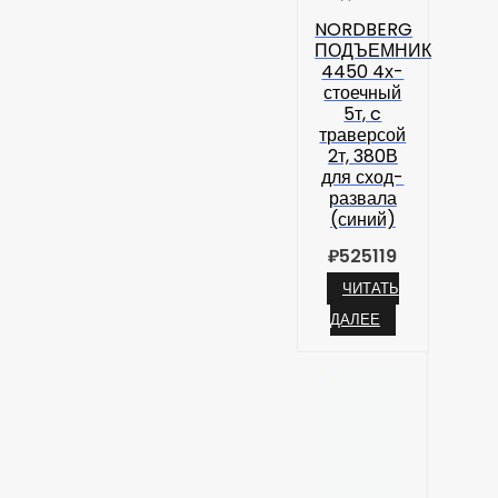
NORDBERG
ПОДЪЕМНИК
4450 4х-
стоечный
5т, c
траверсой
2т, 380В
для сход-
развала
(синий)
₽
525119
ЧИТАТЬ
ДАЛЕЕ