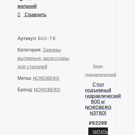
хранения
желаний
акссессуаров
Сравнить
для
стапеля
передвижной
Артикул:
BAS-TB
перфорированный
Категория:
Зажимы
BAS-
вытяжные, аксессуары
TB
Кран
для стапелей
гидравлический
Метка:
NORDBERG
Стол
Бренд:
NORDBERG
подъемный
гидравлический
800 кг
NORDBERG
N3T801
₽
63298
ЧИТАТЬ