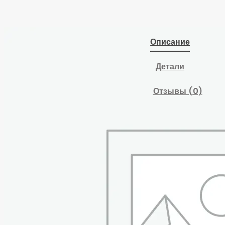
Описание
Детали
Отзывы (0)
Передвижной
перфорированный
стенд для хранения
акссессуаров для
стапеля .