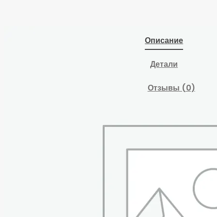
Описание
Детали
Отзывы (0)
Строп цепной TOR
4СЦ г/п 11,2 т 3,0 м с
самозакрывающимися
крюками
Похожие