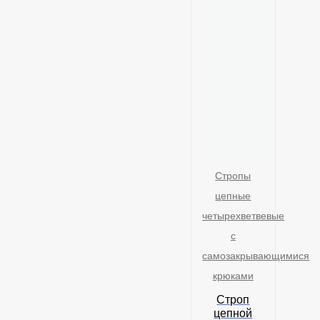
Стропы
цепные
четырехветвевые
с
самозакрывающимися
крюками
Строп
цепной