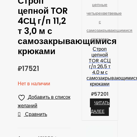
Строп
цепные
цепной TOR
четырехветвевые
4СЦ г/п 11,2
с
т 3,0 м с
самозакрывающимися
самозакрывающимися
крюками
крюками
Строп
цепной
TOR 4СЦ
г/п 26,5 т
₽
17521
4,0 м с
самозакрывающимис
Нет в наличии
крюками
₽
57201
Добавить в список
ЧИТАТЬ
желаний
ДАЛЕЕ
Сравнить