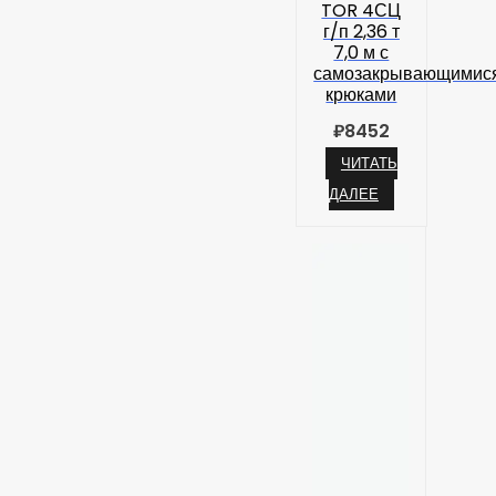
TOR 4СЦ
г/п 2,36 т
7,0 м с
самозакрывающимис
крюками
₽
8452
ЧИТАТЬ
ДАЛЕЕ