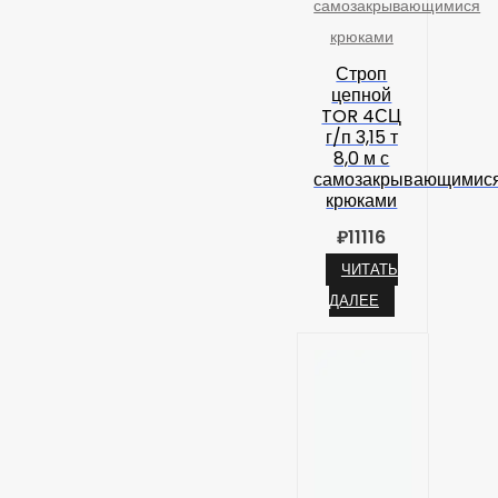
самозакрывающимися
крюками
Строп
цепной
TOR 4СЦ
г/п 3,15 т
8,0 м с
самозакрывающимис
крюками
₽
11116
ЧИТАТЬ
ДАЛЕЕ