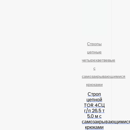
Стропы
цепные
четырехветвевые
с
самозакрывающимися
крюками
Строп
цепной
TOR 4СЦ
г/п 26,5 т
5,0 м с
самозакрывающимис
крюками