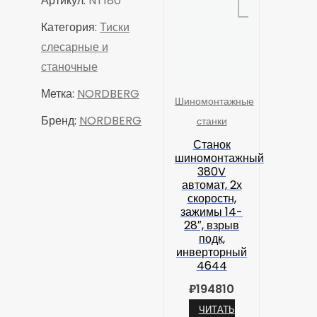
Артикул:
NT180
Категория:
Тиски
слесарные и
станочные
Метка:
NORDBERG
Шиномонтажные
Бренд:
NORDBERG
станки
Станок
шиномонтажный
380V
автомат, 2х
скоростн,
зажимы 14-
28″, взрыв
подк,
инверторный
4644
₽
194810
ЧИТАТЬ