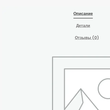
Описание
Детали
Отзывы (0)
Изготовлены из
высокопрочного
чугуна, предназначены
для неподвижной
фиксации различных
деталей и заготовок.
Крепятся к столу или
верстаку болтами.
На тисках имеется