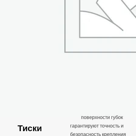
наковальня.
Основание тисков
имеет поворотный
механизм, благодаря
которому корпус
тисков можно
разворачивать на
360°
Губки из упрочненной
Hi-Q стали закалены и
отшлифованы
Специальные
рифления на рабочей
поверхности губок
Тиски
гарантируют точность и
безопасность крепления