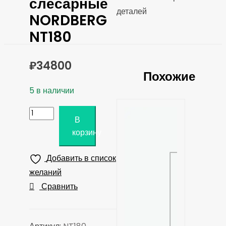
слесарные
деталей
NORDBERG
NT180
₽
34800
Похожие
5 в наличии
Количество
В
товара
корзину
Тиски
слесарные
Добавить в список
NORDBERG
желаний
NT180
Сравнить