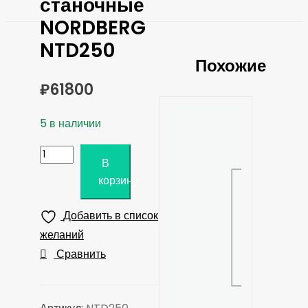
станочные
NORDBERG
NTD250
Похожие
₽
61800
5 в наличии
Количество
В
товара
корзину
Тиски
станочные
Добавить в список
NORDBERG
желаний
NTD250
Сравнить