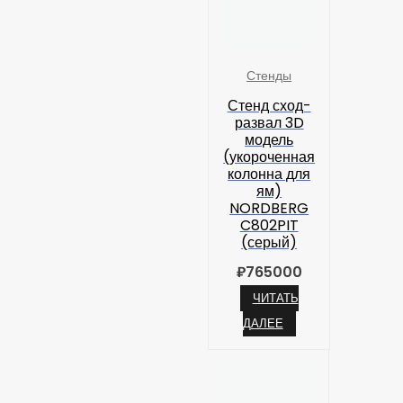
Стенды
Стенд сход-
развал 3D
модель
(укороченная
колонна для
ям)
NORDBERG
C802PIT
(серый)
₽
765000
ЧИТАТЬ
ДАЛЕЕ