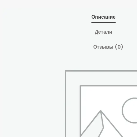
Описание
Детали
Отзывы (0)
Изготовлены из
высокопрочного
чугуна, предназначены
для неподвижной
фиксации различных
деталей и заготовок.
Крепятся к столу или
верстаку болтами.
Основание тисков