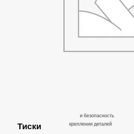
имеет поворотный
механизм, благодаря
которому корпус
тисков можно
разворачивать на
360°
Губки из упрочненной
Hi-Q стали закалены и
отшлифованы
Специальные
рифления на рабочей
поверхности губок
гарантируют точность
и безопасность
Тиски
крепления деталей