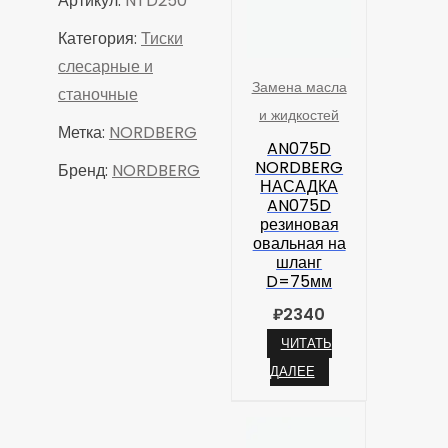
Артикул:
NTD250
Категория:
Тиски
слесарные и
Замена масла
станочные
и жидкостей
Метка:
NORDBERG
AN075D
NORDBERG
Бренд:
NORDBERG
НАСАДКА
AN075D
резиновая
овальная на
шланг
D=75мм
₽
2340
ЧИТАТЬ
ДАЛЕЕ