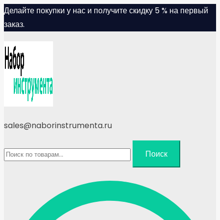
Skip
Делайте покупки у нас и получите скидку 5 % на первый
to
заказ.
content
sales@naborinstrumenta.ru
Искать:
Поиск