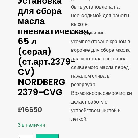
Установка
быть установлена на
для сбора
необходимой для работы
масла
высоте.
пневматическая,
Оборудование
65 л
укомплектовано краном в
(серая)
воронке для сбора масла,
для контроля состояния
(ст.арт.2379-
сливаемого масла перед
CV)
началом слива в
NORDBERG
резервуар.
2379-CVG
Возможность самоочистки
делает работу с
₽
16650
устройством чистой и
легкой.
3 в наличии