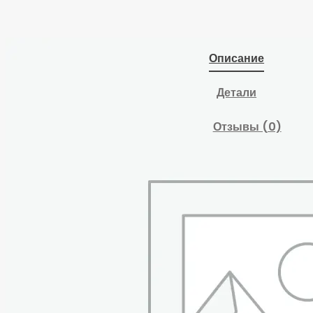
Описание
Детали
Отзывы (0)
Установка для замены
масла (ст.арт.2379-
CV) NORDBERG
2379-CVG
предназначена для
удаления
отработанного масла
и других жидкостей из