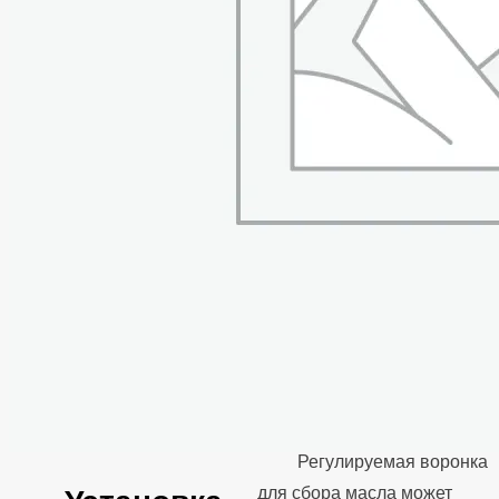
любого транспортного
средства свободным
сливом.
Используется как
сливное устройство со
свободным сливом
отработанного масла
из двигателей, коробок
передач и
дифференциалов всех
транспортных средств.
Установка портативна
и проста в
эксплуатации.
Регулируемая воронка
для сбора масла может