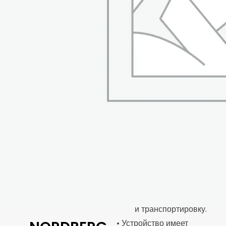
и 24 В.
• Встроенный
интеллектуальный
микропроцессор
делает зарядку
быстрее, проще и
безопаснее.
• Информативный
дисплей для контроля
процесса зарядки.
• Отсек для хранения
проводов
обеспечивает
комфортное хранения
и транспортировку.
• Устройство имеет