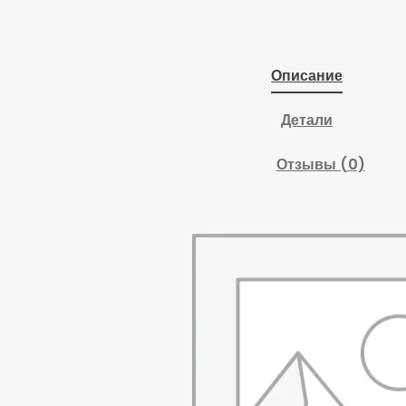
Описание
Детали
Отзывы (0)
Устройство зарядное
интеллектуальное
NORDBERG WSC35
12/24V макс ток 15A.
Для зарядки
свинцовых и
кислотных
аккумуляторов на 12 В