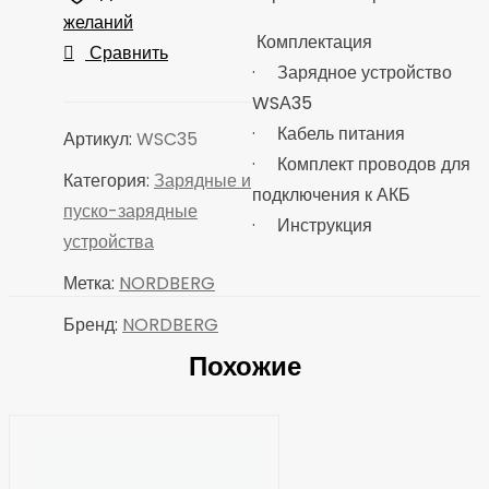
WSC35
желаний
Комплектация
зарядное
Сравнить
· Зарядное устройство
интеллектуальное
WSА35
12/24V
· Кабель питания
макс
Артикул:
WSC35
· Комплект проводов для
ток
Категория:
Зарядные и
подключения к АКБ
15A
пуско-зарядные
· Инструкция
устройства
Метка:
NORDBERG
Бренд:
NORDBERG
Похожие