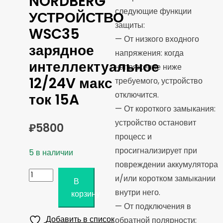
NORDBERG
следующие функции
УСТРОЙСТВО
защиты:
WSC35
— От низкого входного
зарядное
напряжения: когда
интеллектуальное
напряжение ниже
12/24V макс
требуемого, устройство
отключится.
ток 15A
— От короткого замыкания:
устройство остановит
₽
5800
процесс и
просигнализирует при
5 в наличии
повреждении аккумулятора
Количество
и/или коротком замыкании
В
товара
внутри него.
корзину
NORDBERG
— От подключения в
УСТРОЙСТВО
Добавить в список
обратной полярности: