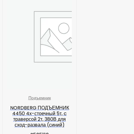
Подъемник
NORDBERG ПОДЪЕМНИК
4450 4х-стоечный 5т, c
траверсой 2т, 380В для
сход-развала (синий)