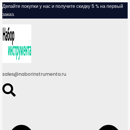
Skip
Делайте покупки у нас и получите скидку 5 % на первый
to
заказ.
content
sales@naborinstrumenta.ru