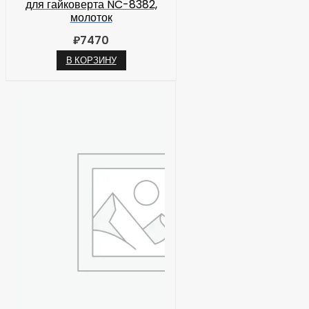
для гайковерта NC-8382,
молоток
₽
7470
В КОРЗИНУ