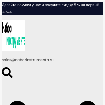
Skip
Делайте покупки у нас и получите скидку 5 % на первый
to
заказ.
content
sales@naborinstrumenta.ru