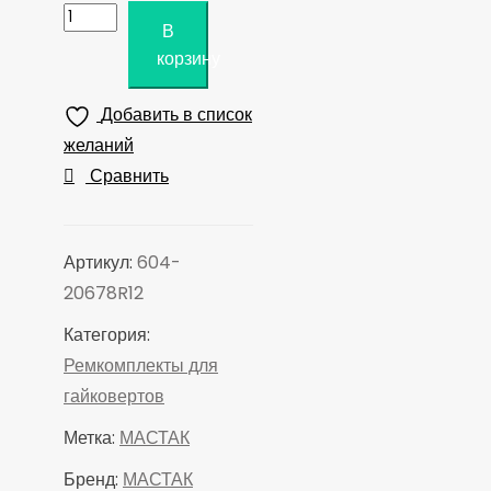
Количество
В
товара
корзину
МАСТАК
Ремкомплект
Добавить в список
для
желаний
гайковерта
Сравнить
604-
20678,
ось
Артикул:
604-
короткая
20678R12
Категория:
Ремкомплекты для
гайковертов
Метка:
МАСТАК
Бренд:
МАСТАК