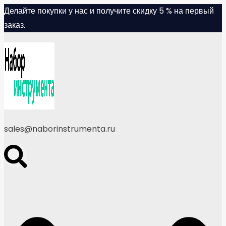
Skip
Делайте покупки у нас и получите скидку 5 % на первый
to
заказ.
content
sales@naborinstrumenta.ru