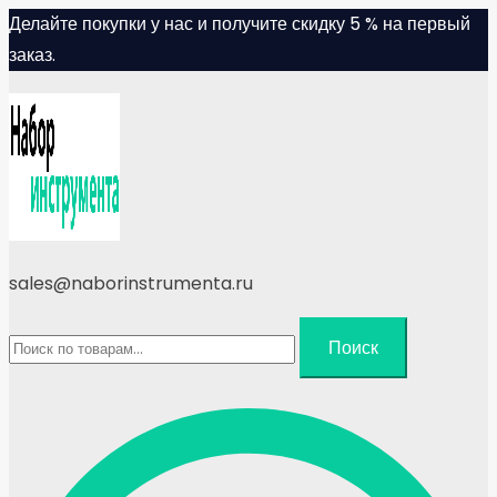
Skip
Делайте покупки у нас и получите скидку 5 % на первый
to
заказ.
content
sales@naborinstrumenta.ru
Искать:
Поиск