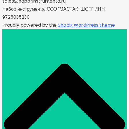
sales@naborinstrumenta.ru
Набор инструмента. ООО "МАСТАК-ШОП" ИНН
9725035230
Proudly powered by the
Shopix WordPress theme