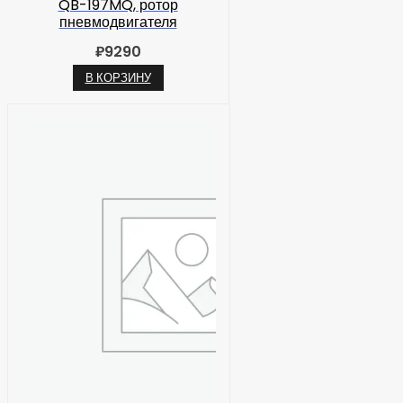
QB-197MQ, ротор
пневмодвигателя
₽
9290
В КОРЗИНУ